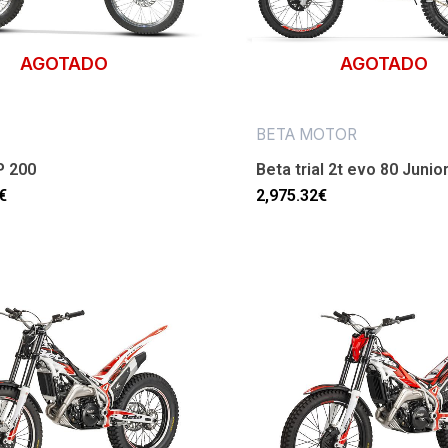
AGOTADO
AGOTADO
BETA MOTOR
P 200
Beta trial 2t evo 80 Junio
€
2,975.32
€