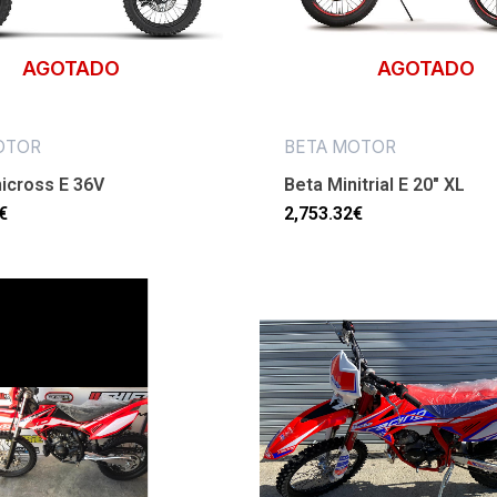
AGOTADO
AGOTADO
OTOR
BETA MOTOR
icross E 36V
Beta Minitrial E 20″ XL
€
2,753.32
€