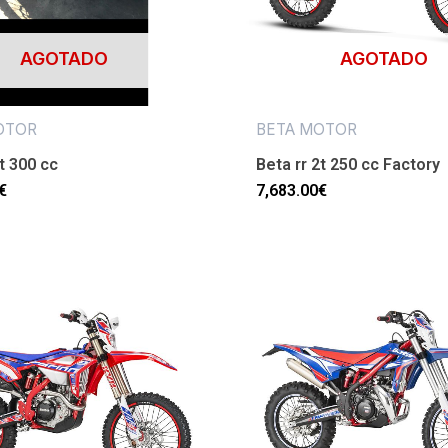
AGOTADO
AGOTADO
OTOR
BETA MOTOR
2t 300 cc
Beta rr 2t 250 cc Factory
€
7,683.00
€