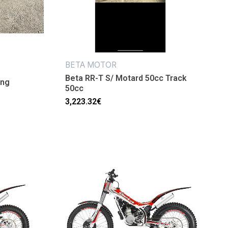
BETA MOTOR
Beta RR-T S/ Motard 50cc Track
ing
50cc
3,223.32
€