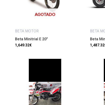
AGOTADO
BETA MOTOR
BETA M
Beta Minitrial E 20″
Beta Min
1,649.32
€
1,487.32