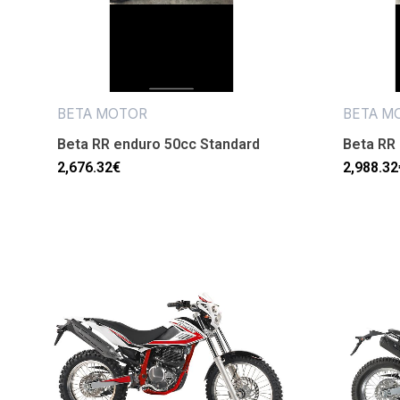
BETA MOTOR
BETA M
Beta RR enduro 50cc Standard
Beta RR 
2,676.32
€
2,988.32