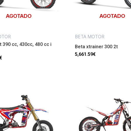
AGOTADO
AGOTADO
OTOR
BETA MOTOR
t 390 cc, 430cc, 480 cc i
Beta xtrainer 300 2t
5,661.59
€
€