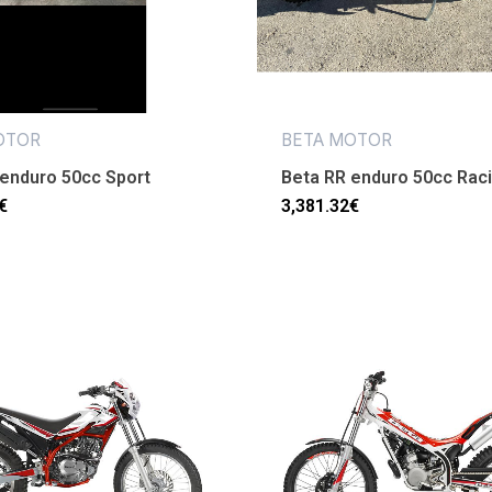
OTOR
BETA MOTOR
enduro 50cc Sport
Beta RR enduro 50cc Rac
€
3,381.32
€