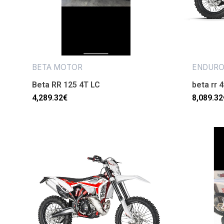
BETA MOTOR
ENDUR
Beta RR 125 4T LC
beta rr 4
4,289.32
€
8,089.32