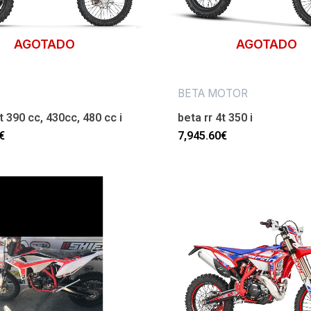
AGOTADO
AGOTADO
O
BETA MOTOR
t 390 cc, 430cc, 480 cc i
beta rr 4t 350 i
€
7,945.60
€