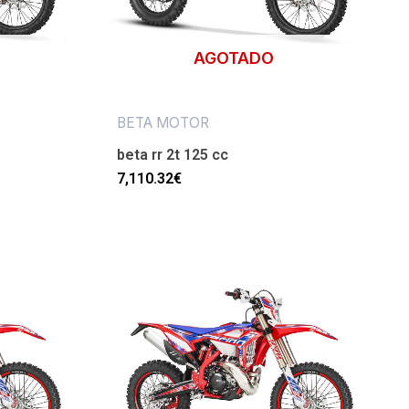
AGOTADO
BETA MOTOR
beta rr 2t 125 cc
7,110.32
€