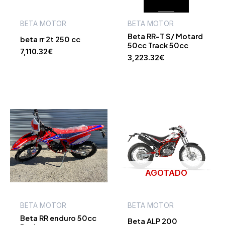
BETA MOTOR
BETA MOTOR
Beta RR-T S/ Motard
beta rr 2t 250 cc
50cc Track 50cc
7,110.32
€
3,223.32
€
AGOTADO
BETA MOTOR
BETA MOTOR
Beta RR enduro 50cc
Beta ALP 200