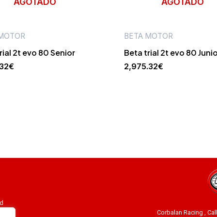
AGOTADO
AGOTADO
 MOTOR
BETA MOTOR
rial 2t evo 80 Senior
Beta trial 2t evo 80 Juni
.32
€
2,975.32
€
ad
Corbalan Racing , Cal