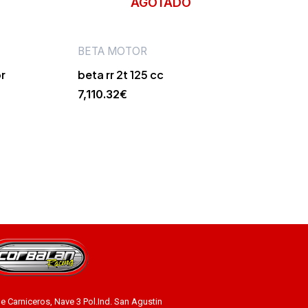
AGOTADO
BETA MOTOR
or
beta rr 2t 125 cc
7,110.32
€
le Carniceros, Nave 3 Pol.Ind. San Agustin