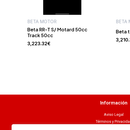
BETA MOTOR
BETA
Beta RR-T S/ Motard 50cc
Beta t
Track 50cc
3,210
3,223.32
€
Información
Aviso Legal
Términos y Privacid
Cookies