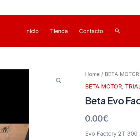
Buscar
Inicio
Tienda
Contacto
Home
/
BETA MOTOR
BETA MOTOR
,
TRIA
Beta Evo Fa
0.00
€
Evo Factory 2T 300