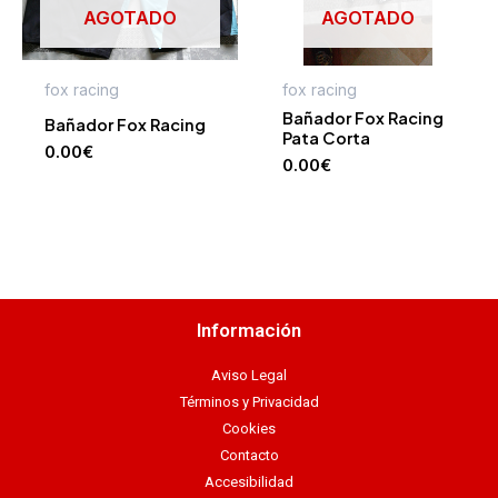
AGOTADO
AGOTADO
fox racing
fox racing
Bañador Fox Racing
Bañador Fox Racing
Pata Corta
0.00
€
0.00
€
Información
Aviso Legal
Términos y Privacidad
Cookies
Contacto
Accesibilidad