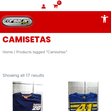
Ir
Buscar
al
Abrir
Ma
contenido
Me
CAMISETAS
Home
/ Products tagged “Camisetas”
Showing all 17 results