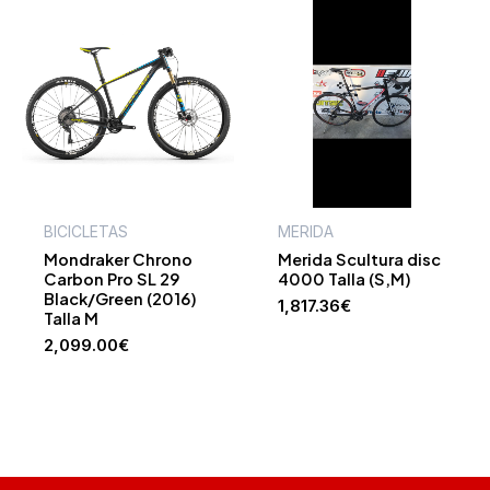
BICICLETAS
MERIDA
Mondraker Chrono
Merida Scultura disc
Carbon Pro SL 29
4000 Talla (S,M)
Black/Green (2016)
1,817.36
€
Talla M
2,099.00
€