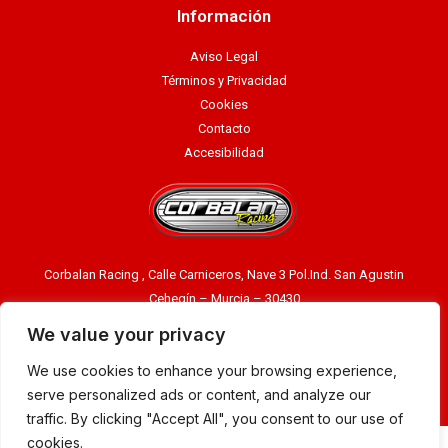
Información
Aviso Legal
Términos y Privacidad
Cookies
Contacto
Accesibilidad
Corbalan Racing , Calle Carniceros, Nave 3 Pol.Ind. San Agustin
Cehegín – Murcia – 30430
Llámenos ahora:
968740609
We value your privacy
Email:
info@corbalanracing.com
We use cookies to enhance your browsing experience,
serve personalized ads or content, and analyze our
Corbalan Racing ® 2023 |> Diseño:
Manager-Community
traffic. By clicking "Accept All", you consent to our use of
cookies.
PROGRAMA KIT DIGITAL, COFINANCIADO POR LOS FONDOS EUROPEOS NEXT