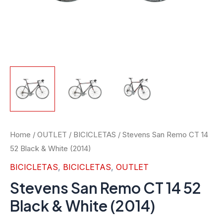
Stevens
Home
/
OUTLET
/
BICICLETAS
/ Stevens San Remo CT 14
52 Black & White (2014)
San
Remo
BICICLETAS
,
BICICLETAS
,
OUTLET
CT
Stevens San Remo CT 14 52
14
Black & White (2014)
52