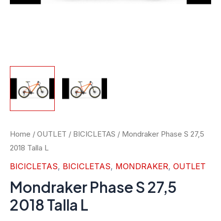
Mondraker
Home
/
OUTLET
/
BICICLETAS
/ Mondraker Phase S 27,5
2018 Talla L
Phase
S
BICICLETAS
,
BICICLETAS
,
MONDRAKER
,
OUTLET
27,5
Mondraker Phase S 27,5
2018
2018 Talla L
Talla