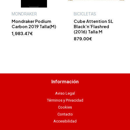
MONDRAKER
BICICLETAS
Mondraker Podium
Cube Attention SL
Carbon 2019 Talla(M)
Black’n’Flashred
(2016) Talla M
1,983.47
€
879.00
€
Información
Aviso Legal
Términos y Privacidad
Cookies
Contacto
Accesibilidad