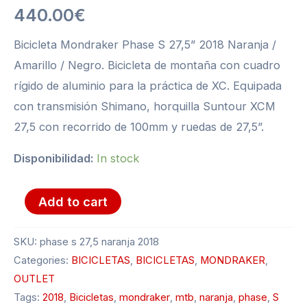
L
440.00
€
quantity
Bicicleta Mondraker Phase S 27,5” 2018 Naranja /
Amarillo / Negro. Bicicleta de montaña con cuadro
rígido de aluminio para la práctica de XC. Equipada
con transmisión Shimano, horquilla Suntour XCM
27,5 con recorrido de 100mm y ruedas de 27,5”.
Disponibilidad:
In stock
Add to cart
SKU:
phase s 27,5 naranja 2018
Categories:
BICICLETAS
,
BICICLETAS
,
MONDRAKER
,
OUTLET
Tags:
2018
,
Bicicletas
,
mondraker
,
mtb
,
naranja
,
phase
,
S