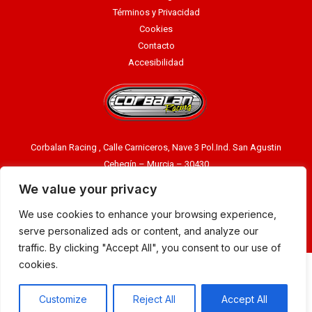
Términos y Privacidad
Cookies
Contacto
Accesibilidad
Corbalan Racing , Calle Carniceros, Nave 3 Pol.Ind. San Agustin
Cehegín – Murcia – 30430
Llámenos ahora:
968740609
We value your privacy
Email:
info@corbalanracing.com
We use cookies to enhance your browsing experience,
serve personalized ads or content, and analyze our
Corbalan Racing ® 2023 |> Diseño:
Manager-Community
traffic. By clicking "Accept All", you consent to our use of
cookies.
PROGRAMA KIT DIGITAL, COFINANCIADO POR LOS FONDOS EUROPEOS NEXT
GENERATION (EU) DEL MECANISMO DE RECUPERACIÓN Y RESILENCIA
Customize
Reject All
Accept All