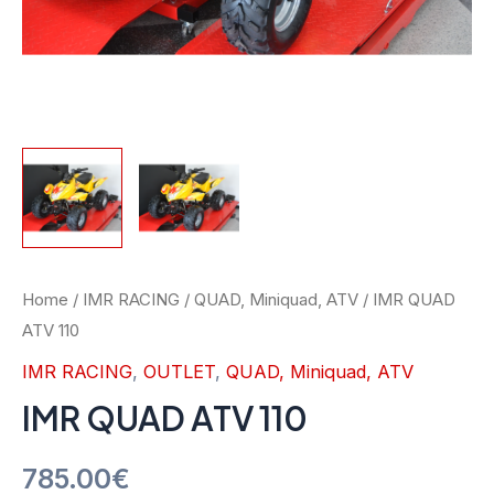
IMR
Home
/
IMR RACING
/
QUAD, Miniquad, ATV
/ IMR QUAD
ATV 110
QUAD
ATV
IMR RACING
,
OUTLET
,
QUAD, Miniquad, ATV
110
IMR QUAD ATV 110
quantity
785.00
€