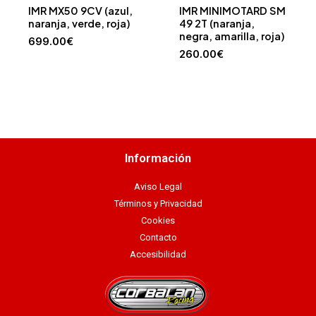
IMR MX50 9CV (azul,
IMR MINIMOTARD SM
naranja, verde, roja)
49 2T (naranja,
negra, amarilla, roja)
699.00
€
260.00
€
Información
Aviso Legal
Términos y Privacidad
Cookies
Contacto
Accesibilidad