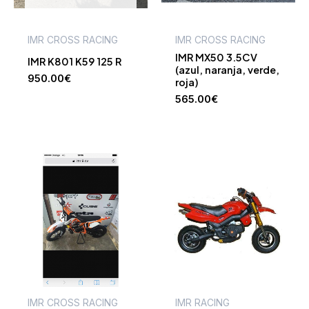
IMR CROSS RACING
IMR CROSS RACING
IMR MX50 3.5CV
IMR K801 K59 125 R
(azul, naranja, verde,
950.00
€
roja)
565.00
€
IMR CROSS RACING
IMR RACING