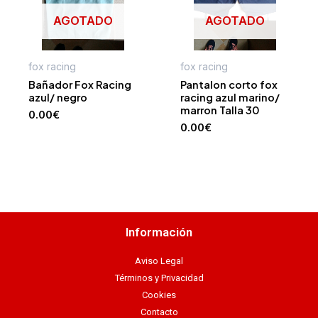
AGOTADO
AGOTADO
fox racing
fox racing
Bañador Fox Racing
Pantalon corto fox
azul/ negro
racing azul marino/
marron Talla 30
0.00
€
0.00
€
Información
Aviso Legal
Términos y Privacidad
Cookies
Contacto