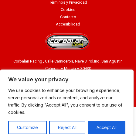
Términos y Privacidad
Cookies
Contacto
Accesibilidad
Corbalan Racing , Calle Carniceros, Nave 3 Pol.Ind. San Agustin
Cehegín – Murcia – 30430
Llámenos ahora:
968740609
We value your privacy
Email:
info@corbalanracing.com
We use cookies to enhance your browsing experience,
serve personalized ads or content, and analyze our
Corbalan Racing ® 2023 |> Diseño:
Manager-Community
traffic. By clicking "Accept All", you consent to our use of
cookies.
PROGRAMA KIT DIGITAL, COFINANCIADO POR LOS FONDOS EUROPEOS NEXT
GENERATION (EU) DEL MECANISMO DE RECUPERACIÓN Y RESILENCIA
Customize
Reject All
Accept All